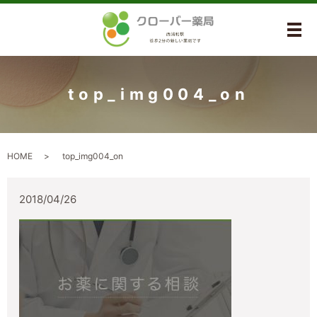
メ
top_img004_on
HOME
top_img004_on
2018/04/26