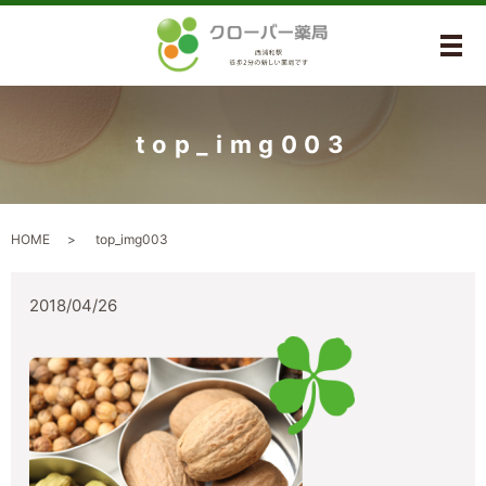
メ
top_img003
HOME
top_img003
2018/04/26