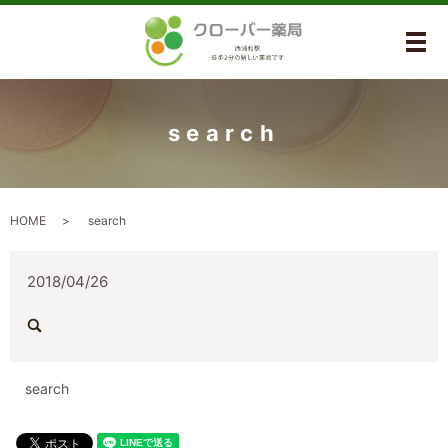
メ
search
HOME
search
2018/04/26
search