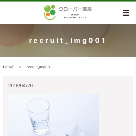
メ
recruit_img001
HOME
recruit_img001
2018/04/26