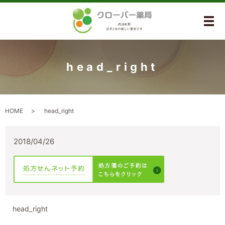
メ
head_right
HOME
head_right
2018/04/26
head_right