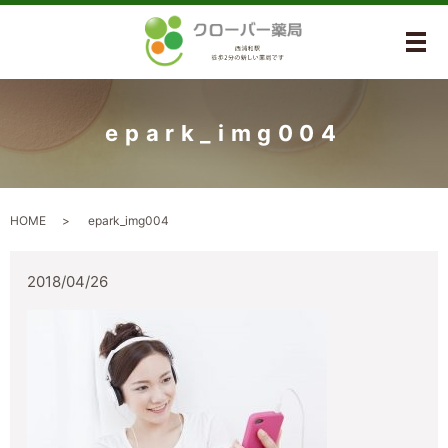
メ
epark_img004
HOME
epark_img004
2018/04/26