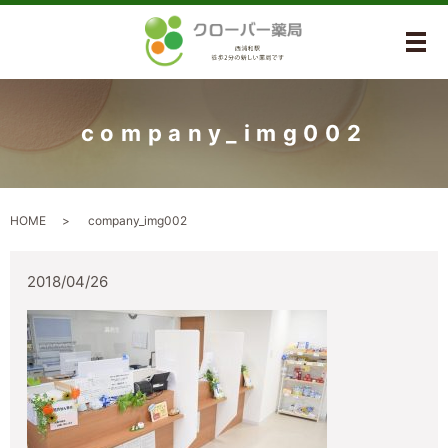
メ
company_img002
HOME
company_img002
2018/04/26