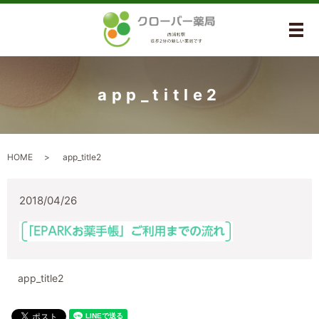
メ
app_title2
HOME
app_title2
2018/04/26
app_title2