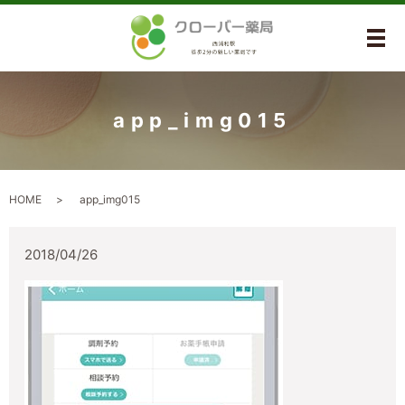
メ
app_img015
HOME
app_img015
2018/04/26