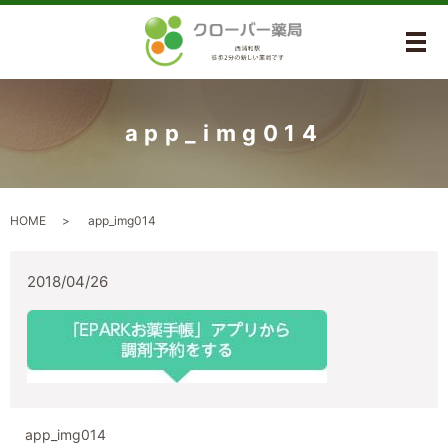
メ
app_img014
HOME
app_img014
2018/04/26
app_img014