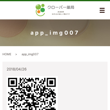
メ
app_img007
HOME
app_img007
2018/04/26